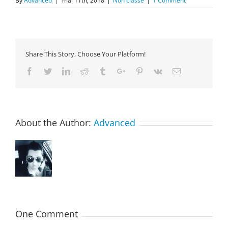
By
Advanced
|
mai 11th, 2018
|
Non classé
|
1 Comment
Share This Story, Choose Your Platform!
Facebook
Twitter
Linkedin
Reddit
Tumblr
Google+
Pinterest
Vk
Email
About the Author:
Advanced
One Comment